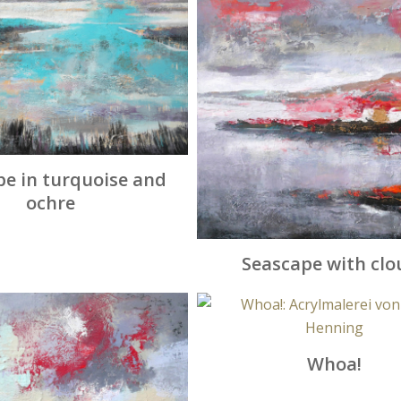
e in turquoise and
ochre
Seascape with clo
Whoa!