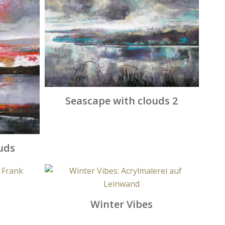
Seascape with clouds 2
uds
Winter Vibes