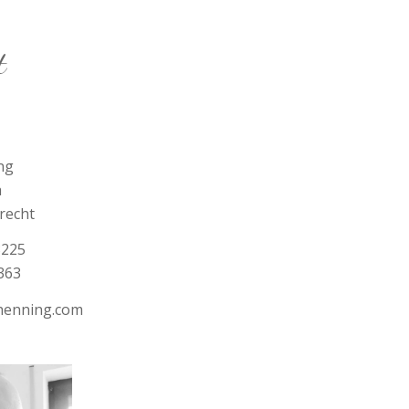
t
ng
a
recht
3225
363
henning.com