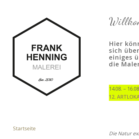
Willko
Hier kön
sich übe
einiges 
die Maler
14.08. – 16.0
12. ARTLOK
Startseite
Die Natur exi