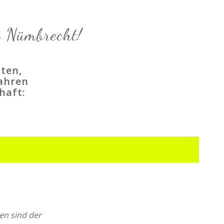
n Nümbrecht!
hten,
fahren
haft:
ben sind der