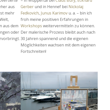
overtierte
– in Wuppertal bei
Claus Bury
,
Eckhard
eher aus
Gerber
und in Hennef bei
Nickolaj
ist mehr
Fedkovich
,
Junus Karimov
u. a. – bin ich
Welt,
froh meine positiven Erfahrungen in
en aus dem
Workshops
weitervermitteln zu können.
ungen oder
Der malerische Prozess bleibt auch nach
rvorbringt.
30 Jahren spannend und die eigenen
Möglichkeiten wachsen mit dem eigenen
Fortschreiten!