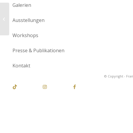
Galerien
An der Sieg 14
Ausstellungen
Workshops
Presse & Publikationen
Kontakt
© Copyright - Fra