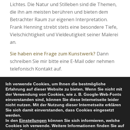
Lichtes. Die Natur und Stilleben sind die Themen,
die ihn am meisten berühren und bieten dem
Betrachter Raum zur eigenen Interpretation.
Frank Henning strebt stets eine besondere Tiefe,
Vielschichtigkeit und Vieldeutigkeit seiner Malerei
an.
Sie haben eine Frage zum Kunstwerk?
Dann
schreiben Sie mir bitte eine E-Mail oder nehmen
telefonisch Kontakt auf.
Ich verwende Cookies, um Ihnen die bestmögliche
Erfahrung auf dieser Website zu bieten. Wenn Sie nicht mit
der Verwendung von Cookies, wie z. B. Google-Web-Fonts
einverstanden sind, können Sie diese Internetseite leider
nicht nutzen. Mit der Nutzung dieser Internetseite erklären
Sie sich damit einverstanden, dass Cookies eingesetzt
werden.
Category:
Ölmalerei
Tags:
Acryl
,
Gemälde
,
Kunstwerk
,
Landschaft
,
In den
Einstellungen
können Sie sich informieren, welche
Malerei
Cookies ich verwende. Weitere Informationen finden Sie auf