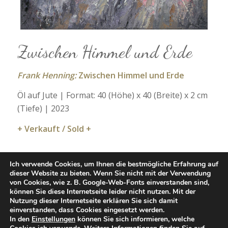
Zwischen Himmel und Erde
Frank Henning:
Zwischen Himmel und Erde
Öl auf Jute | Format: 40 (Höhe) x 40 (Breite) x 2 cm
(Tiefe) | 2023
+ Verkauft / Sold +
Ich verwende Cookies, um Ihnen die bestmögliche Erfahrung auf
dieser Website zu bieten. Wenn Sie nicht mit der Verwendung
von Cookies, wie z. B. Google-Web-Fonts einverstanden sind,
können Sie diese Internetseite leider nicht nutzen. Mit der
Nutzung dieser Internetseite erklären Sie sich damit
einverstanden, dass Cookies eingesetzt werden.
Category:
Ölmalerei 2
Tags:
Acryl
,
Gemälde
,
Kunstwerk
,
Landschaft
,
In den
Einstellungen
können Sie sich informieren, welche
Malerei