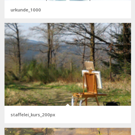
urkunde_1000
staffelei_kurs_200px