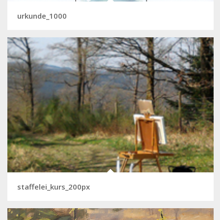
urkunde_1000
staffelei_kurs_200px