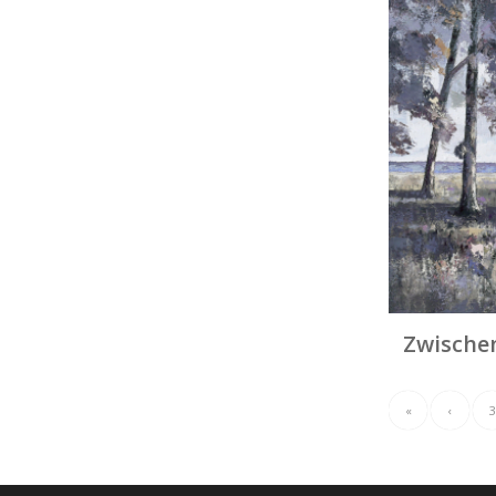
Zwische
«
‹
3