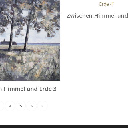
Zwischen Himmel und
n Himmel und Erde 3
4
5
6
›