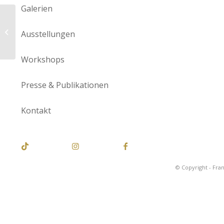
Galerien
Mai in Dattenfeld
Ausstellungen
Workshops
Presse & Publikationen
Kontakt
© Copyright - Fra